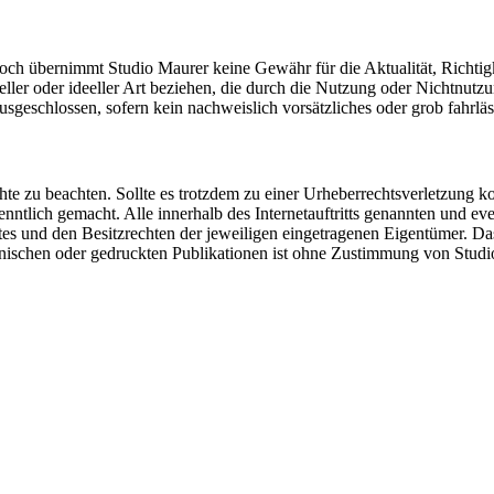
doch übernimmt Studio Maurer keine Gewähr für die Aktualität, Richtigke
ler oder ideeller Art beziehen, die durch die Nutzung oder Nichtnutzu
sgeschlossen, sofern kein nachweislich vorsätzliches oder grob fahrläs
echte zu beachten. Sollte es trotzdem zu einer Urheberrechtsverletzun
nntlich gemacht. Alle innerhalb des Internetauftritts genannten und e
und den Besitzrechten der jeweiligen eingetragenen Eigentümer. Das Urh
onischen oder gedruckten Publikationen ist ohne Zustimmung von Studio